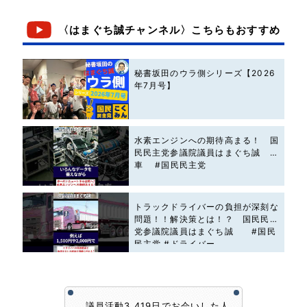
〈はまぐち誠チャンネル〉こちらもおすすめ
秘書坂田のウラ側シリーズ【2026
年7月号】
水素エンジンへの期待高まる！ 国
民民主党参議院議員はまぐち誠 #
車 #国民民主党
トラックドライバーの負担が深刻な
問題！！解決策とは！？ 国民民主
党参議院議員はまぐち誠 #国民
民主党 #ドライバー
議員活動3,419日でお会いした人