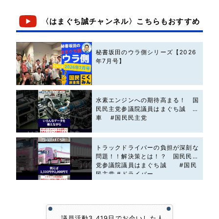
〈はまぐち誠チャンネル〉こちらもおすすめ
秘書坂田のウラ側シリーズ【2026
年7月号】
水素エンジンへの期待高まる！ 国
民民主党参議院議員はまぐち誠 #
車 #国民民主党
トラックドライバーの負担が深刻な
問題！！解決策とは！？ 国民民主
党参議院議員はまぐち誠 #国民
民主党 #ドライバー
議員活動3,419日でお会いした人