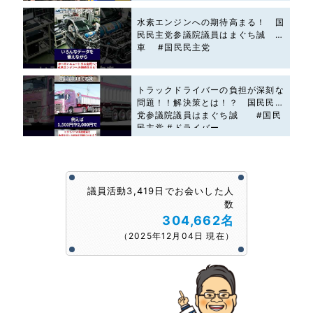
水素エンジンへの期待高まる！ 国
民民主党参議院議員はまぐち誠 #
車 #国民民主党
トラックドライバーの負担が深刻な
問題！！解決策とは！？ 国民民主
党参議院議員はまぐち誠 #国民
民主党 #ドライバー
議員活動3,419日でお会いした人
数
304,662名
（2025年12月04日 現在）