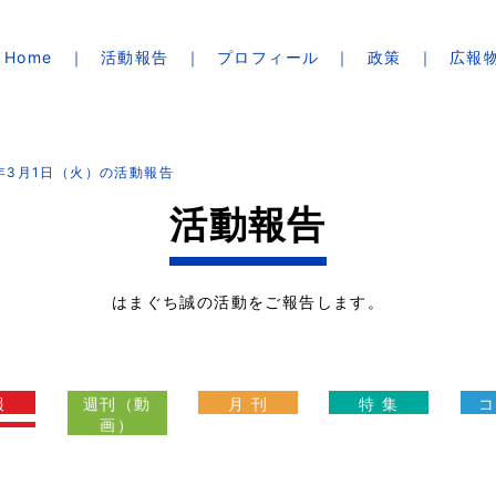
Home
活動報告
プロフィール
政策
広報
2年3月1日（火）の活動報告
活動報告
はまぐち誠の活動をご報告します。
報
週刊（動
月 刊
特 集
コ
画）