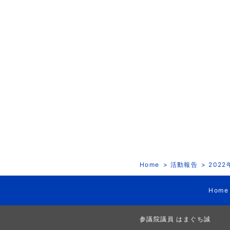
Home
活動報告
202
Home
参議院議員 はまぐち誠