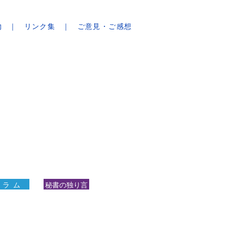
物
リンク集
ご意見・ご感想
 ラ ム
秘書の独り言