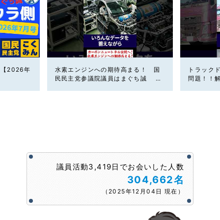
【2026年
水素エンジンへの期待高まる！ 国
トラック
民民主党参議院議員はまぐち誠 #
問題！！
車 #国民民主党
党参議院
主党 #ド
議員活動3,419日でお会いした人数
304,662名
（2025年12月04日 現在）