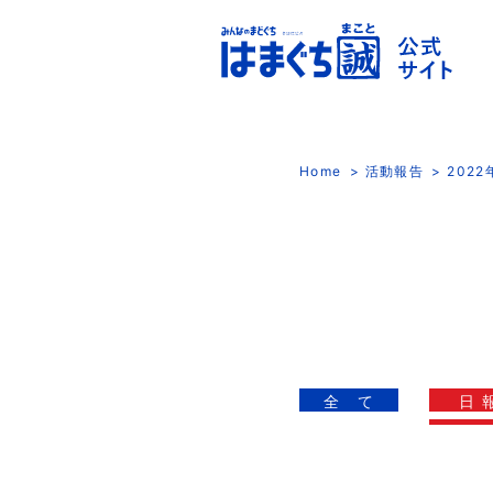
Home
活動報告
202
全 て
日 