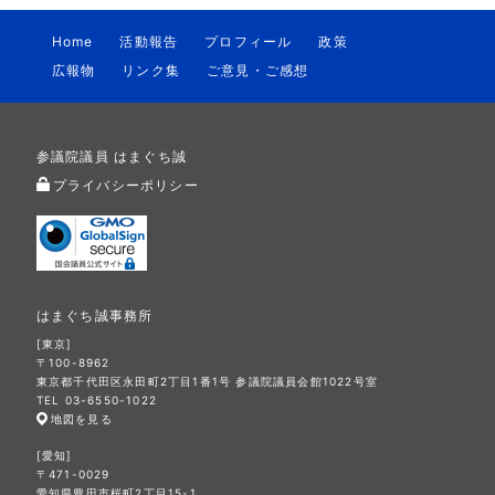
Home
活動報告
プロフィール
政策
広報物
リンク集
ご意見・ご感想
参議院議員 はまぐち誠
プライバシーポリシー
はまぐち誠事務所
[東京]
〒100-8962
東京都千代田区永田町2丁目1番1号 参議院議員会館1022号室
TEL 03-6550-1022
地図を見る
[愛知]
〒471-0029
愛知県豊田市桜町2丁目15-1