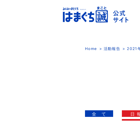
Home
活動報告
202
全 て
日 