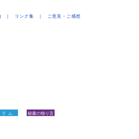
物
リンク集
ご意見・ご感想
 ラ ム
秘書の独り言