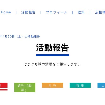
Home
活動報告
プロフィール
政策
広報
1年11月20日（土）の活動報告
活動報告
はまぐち誠の活動をご報告します。
報
週刊（動
月 刊
特 集
コ
画）