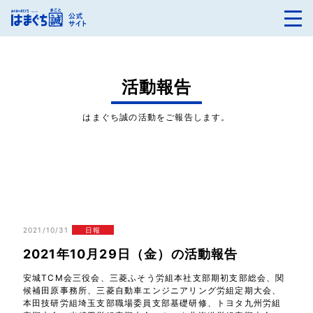
活動報告
はまぐち誠の活動をご報告します。
2021/10/31
日報
2021年10月29日（金）の活動報告
安城TCM会三役会、三菱ふそう労組本社支部期初支部総会、関
候補田原事務所、三菱自動車エンジニアリング労組定期大会、
本田技研労組埼玉支部職場委員支部基礎研修、トヨタ九州労組