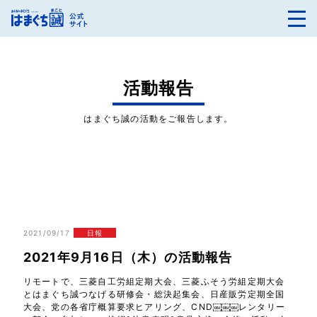
活動報告
はまぐち誠の活動をご報告します。
2021/09/17
日報
2021年9月16日（木）の活動報告
リモートで、三菱自工労組定期大会、三菱ふそう労組定期大会
とはまぐち誠つなげる研修会・総決起集会、日産販労定期全国
大会、党の各省庁概算要求ヒアリング、CND￼￼￼レンタリー