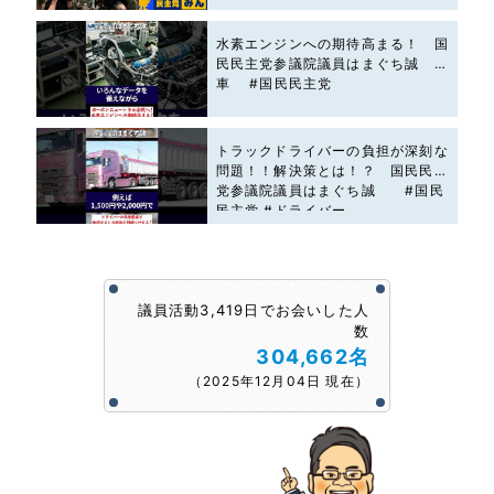
水素エンジンへの期待高まる！ 国
民民主党参議院議員はまぐち誠 #
車 #国民民主党
トラックドライバーの負担が深刻な
問題！！解決策とは！？ 国民民主
党参議院議員はまぐち誠 #国民
民主党 #ドライバー
議員活動3,419日でお会いした人
数
304,662名
（2025年12月04日 現在）