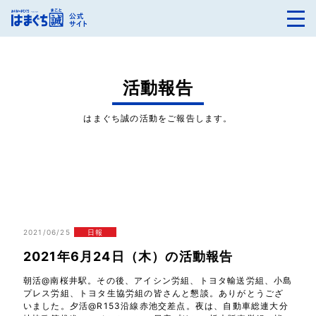
活動報告
はまぐち誠の活動をご報告します。
2021/06/25
日報
2021年6月24日（木）の活動報告
朝活@南桜井駅。その後、アイシン労組、トヨタ輸送労組、小島
プレス労組、トヨタ生協労組の皆さんと懇談。ありがとうござ
いました。夕活@R153沿線赤池交差点。夜は、自動車総連大分