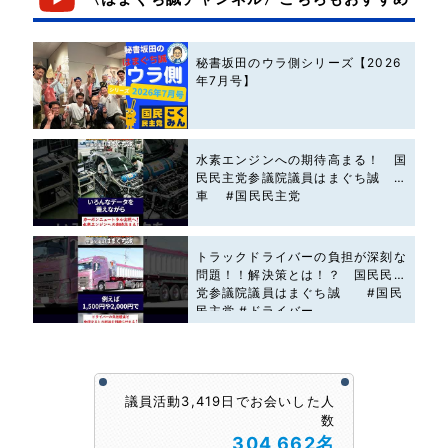
秘書坂田のウラ側シリーズ【2026
年7月号】
水素エンジンへの期待高まる！ 国
民民主党参議院議員はまぐち誠 #
車 #国民民主党
トラックドライバーの負担が深刻な
問題！！解決策とは！？ 国民民主
党参議院議員はまぐち誠 #国民
民主党 #ドライバー
議員活動3,419日でお会いした人
数
304,662名