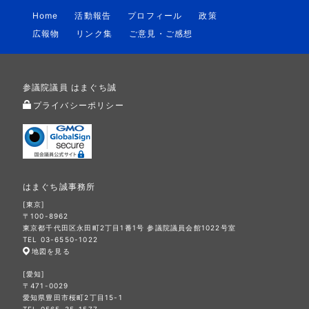
Home
活動報告
プロフィール
政策
広報物
リンク集
ご意見・ご感想
参議院議員 はまぐち誠
プライバシーポリシー
はまぐち誠事務所
[東京]
〒100-8962
東京都千代田区永田町2丁目1番1号 参議院議員会館1022号室
TEL 03-6550-1022
地図を見る
[愛知]
〒471-0029
愛知県豊田市桜町2丁目15-1
TEL 0565-35-1577