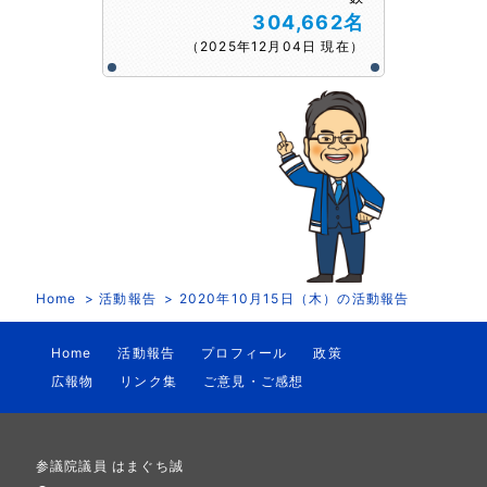
304,662名
（2025年12月04日 現在）
Home
活動報告
2020年10月15日（木）の活動報告
Home
活動報告
プロフィール
政策
広報物
リンク集
ご意見・ご感想
参議院議員 はまぐち誠