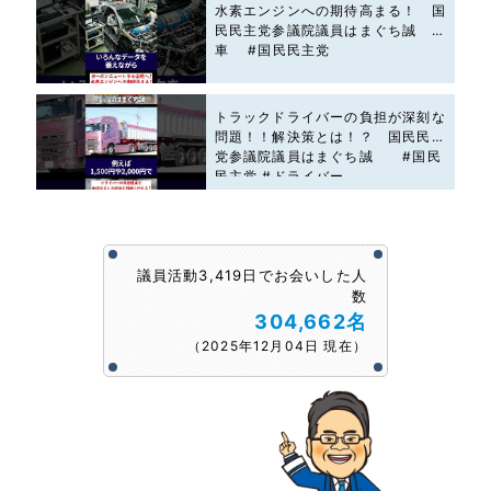
水素エンジンへの期待高まる！ 国
民民主党参議院議員はまぐち誠 #
車 #国民民主党
トラックドライバーの負担が深刻な
問題！！解決策とは！？ 国民民主
党参議院議員はまぐち誠 #国民
民主党 #ドライバー
議員活動3,419日でお会いした人
数
304,662名
（2025年12月04日 現在）