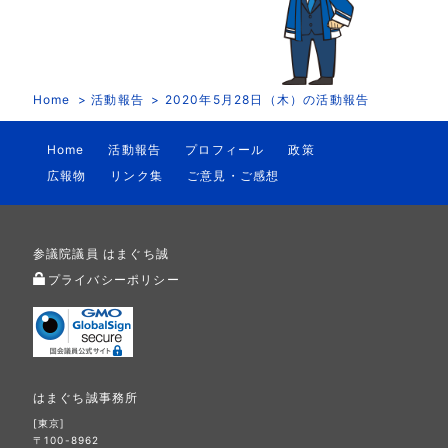
Home
活動報告
2020年5月28日（木）の活動報告
Home
活動報告
プロフィール
政策
広報物
リンク集
ご意見・ご感想
参議院議員 はまぐち誠
プライバシーポリシー
はまぐち誠事務所
[東京]
〒100-8962