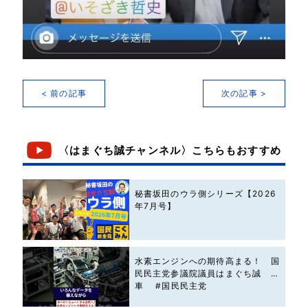
< 前の記事
次の記事 >
〈はまぐち誠チャンネル〉こちらもおすすめ
秘書坂田のウラ側シリーズ【2026
年7月号】
水素エンジンへの期待高まる！ 国
民民主党参議院議員はまぐち誠 #
車 #国民民主党