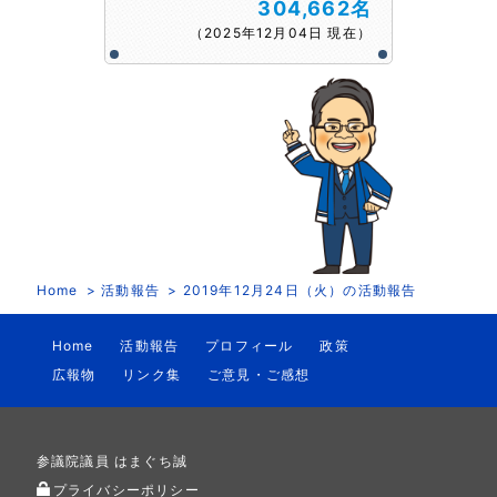
304,662名
（2025年12月04日 現在）
Home
活動報告
2019年12月24日（火）の活動報告
Home
活動報告
プロフィール
政策
広報物
リンク集
ご意見・ご感想
参議院議員 はまぐち誠
プライバシーポリシー