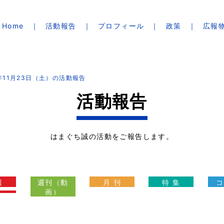
Home
活動報告
プロフィール
政策
広報
9年11月23日（土）の活動報告
活動報告
はまぐち誠の活動をご報告します。
報
週刊（動
月 刊
特 集
コ
画）