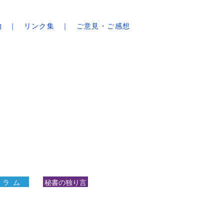
物
リンク集
ご意見・ご感想
 ラ ム
秘書の独り言