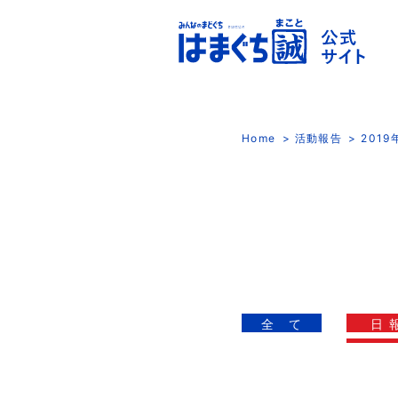
Home
活動報告
201
全 て
日 