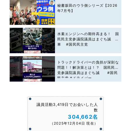
秘書坂田のウラ側シリーズ【2026
年7月号】
水素エンジンへの期待高まる！ 国
民民主党参議院議員はまぐち誠 #
車 #国民民主党
トラックドライバーの負担が深刻な
問題！！解決策とは！？ 国民民主
党参議院議員はまぐち誠 #国民
民主党 #ドライバー
議員活動3,419日でお会いした人
数
304,662名
（2025年12月04日 現在）