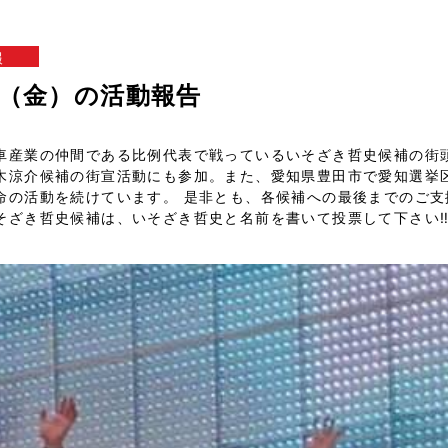
報
5日（金）の活動報告
車産業の仲間である比例代表で戦っているいそざき哲史候補の街
木涼介候補の街宣活動にも参加。また、愛知県豊田市で愛知選挙
命の活動を続けています。 是非とも、各候補への最後までのご支
そざき哲史候補は、いそざき哲史と名前を書いて投票して下さい‼