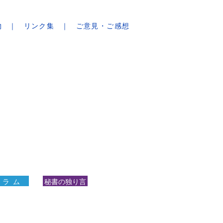
物
リンク集
ご意見・ご感想
 ラ ム
秘書の独り言