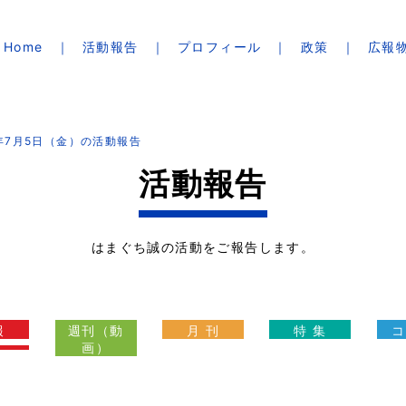
Home
活動報告
プロフィール
政策
広報
9年7月5日（金）の活動報告
活動報告
はまぐち誠の活動をご報告します。
報
週刊（動
月 刊
特 集
コ
画）