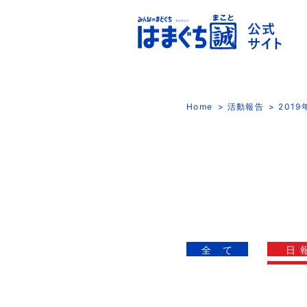
Home
活動報告
201
全 て
日 