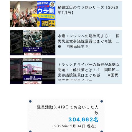
秘書坂田のウラ側シリーズ【2026
年7月号】
水素エンジンへの期待高まる！ 国
民民主党参議院議員はまぐち誠 #
車 #国民民主党
トラックドライバーの負担が深刻な
問題！！解決策とは！？ 国民民主
党参議院議員はまぐち誠 #国民
民主党 #ドライバー
議員活動3,419日でお会いした人
数
304,662名
（2025年12月04日 現在）