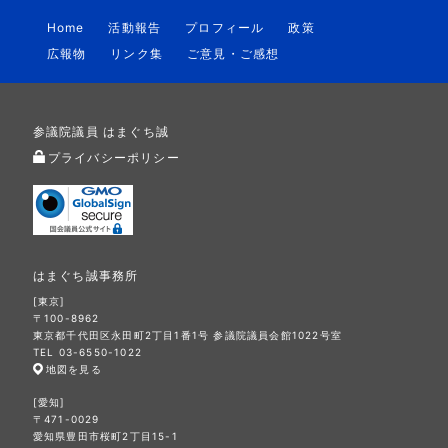
Home
活動報告
プロフィール
政策
広報物
リンク集
ご意見・ご感想
参議院議員 はまぐち誠
プライバシーポリシー
はまぐち誠事務所
[東京]
〒100-8962
東京都千代田区永田町2丁目1番1号 参議院議員会館1022号室
TEL 03-6550-1022
地図を見る
[愛知]
〒471-0029
愛知県豊田市桜町2丁目15-1