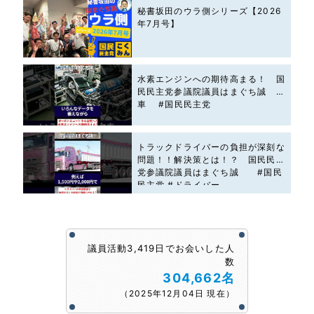
秘書坂田のウラ側シリーズ【2026
年7月号】
水素エンジンへの期待高まる！ 国
民民主党参議院議員はまぐち誠 #
車 #国民民主党
トラックドライバーの負担が深刻な
問題！！解決策とは！？ 国民民主
党参議院議員はまぐち誠 #国民
民主党 #ドライバー
議員活動3,419日でお会いした人
数
304,662名
（2025年12月04日 現在）