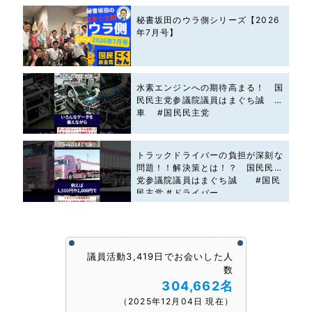
秘書坂田のウラ側シリーズ【2026
年7月号】
水素エンジンへの期待高まる！ 国
民民主党参議院議員はまぐち誠 #
車 #国民民主党
トラックドライバーの負担が深刻な
問題！！解決策とは！？ 国民民主
党参議院議員はまぐち誠 #国民
民主党 #ドライバー
議員活動3,419日でお会いした人
数
304,662名
（2025年12月04日 現在）