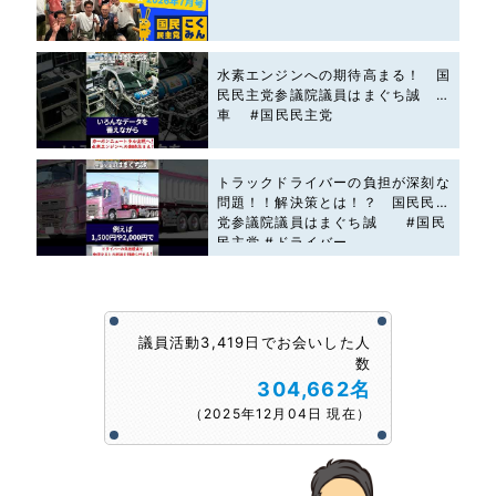
水素エンジンへの期待高まる！ 国
民民主党参議院議員はまぐち誠 #
車 #国民民主党
トラックドライバーの負担が深刻な
問題！！解決策とは！？ 国民民主
党参議院議員はまぐち誠 #国民
民主党 #ドライバー
議員活動3,419日でお会いした人
数
304,662名
（2025年12月04日 現在）