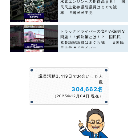
水素エンジンへの期待高まる！ 国
民民主党参議院議員はまぐち誠 #
車 #国民民主党
トラックドライバーの負担が深刻な
問題！！解決策とは！？ 国民民主
党参議院議員はまぐち誠 #国民
民主党 #ドライバー
議員活動3,419日でお会いした人
数
304,662名
（2025年12月04日 現在）