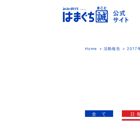
Home
活動報告
201
全 て
日 