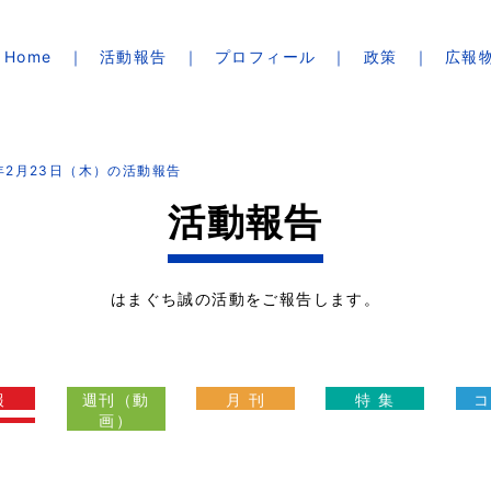
Home
活動報告
プロフィール
政策
広報
7年2月23日（木）の活動報告
活動報告
はまぐち誠の活動をご報告します。
報
週刊（動
月 刊
特 集
コ
画）