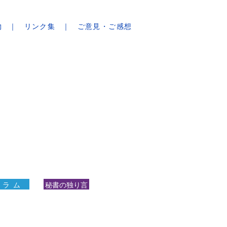
物
リンク集
ご意見・ご感想
 ラ ム
秘書の独り言