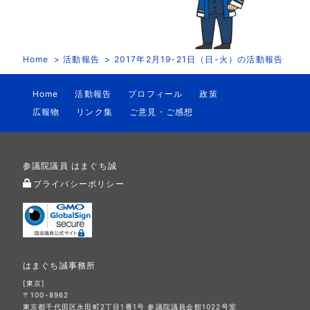
Home
活動報告
2017年2月19-21日（日-火）の活動報告
Home
活動報告
プロフィール
政策
広報物
リンク集
ご意見・ご感想
参議院議員 はまぐち誠
プライバシーポリシー
はまぐち誠事務所
[東京]
〒100-8962
東京都千代田区永田町2丁目1番1号 参議院議員会館1022号室