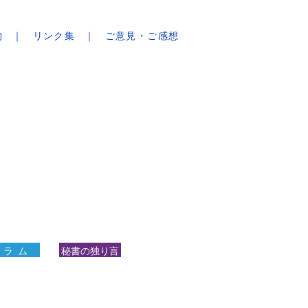
物
リンク集
ご意見・ご感想
 ラ ム
秘書の独り言