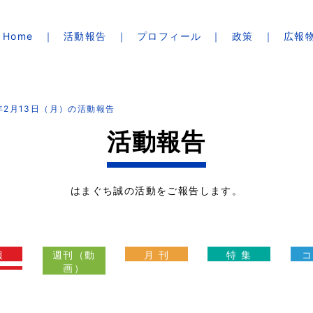
Home
活動報告
プロフィール
政策
広報
7年2月13日（月）の活動報告
活動報告
はまぐち誠の活動をご報告します。
報
週刊（動
月 刊
特 集
コ
画）