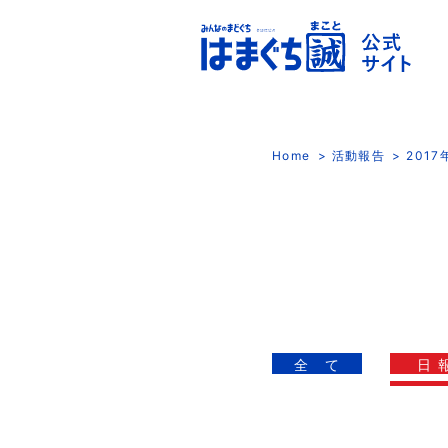
Home
活動報告
201
全 て
日 