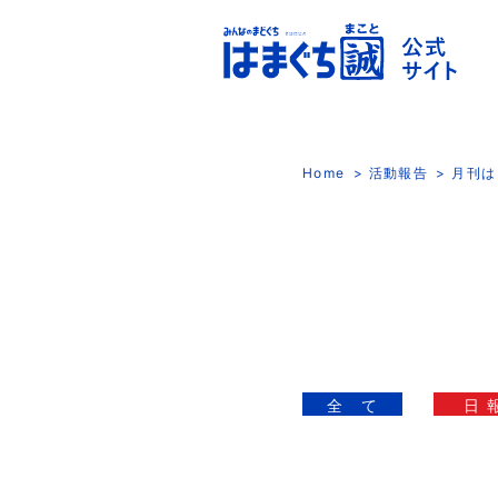
Home
活動報告
月刊は
全 て
日 