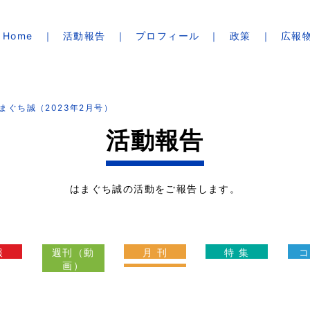
Home
活動報告
プロフィール
政策
広報
まぐち誠（2023年2月号）
活動報告
はまぐち誠の活動をご報告します。
報
週刊（動
月 刊
特 集
コ
画）