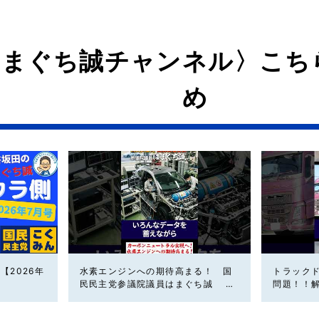
はまぐち誠チャンネル〉こち
め
【2026年
水素エンジンへの期待高まる！ 国
トラック
民民主党参議院議員はまぐち誠 #
問題！！
車 #国民民主党
党参議院
主党 #ド