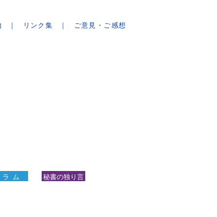
物
リンク集
ご意見・ご感想
 ラ ム
秘書の独り言