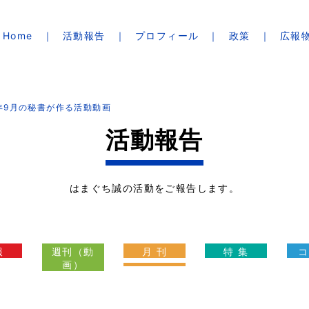
Home
活動報告
プロフィール
政策
広報
1年9月の秘書が作る活動動画
活動報告
はまぐち誠の活動をご報告します。
報
週刊（動
月 刊
特 集
コ
画）