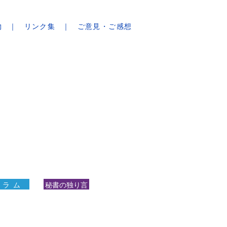
物
リンク集
ご意見・ご感想
 ラ ム
秘書の独り言