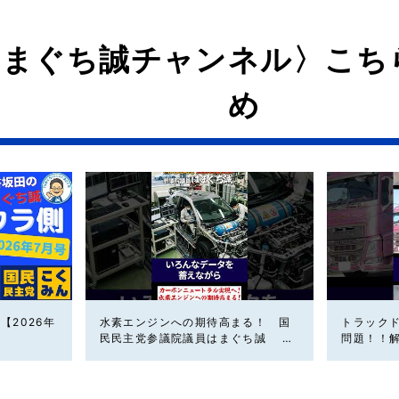
はまぐち誠チャンネル〉こち
め
【2026年
水素エンジンへの期待高まる！ 国
トラック
民民主党参議院議員はまぐち誠 #
問題！！
車 #国民民主党
党参議院
主党 #ド