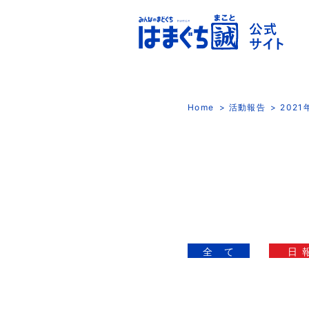
Home
活動報告
202
全 て
日 